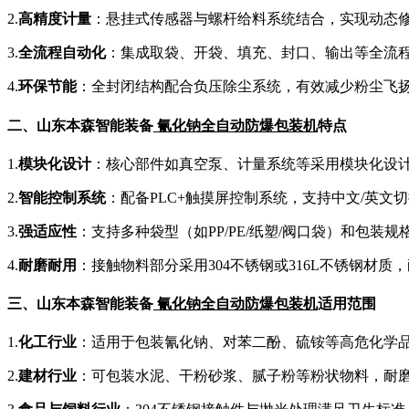
2.
高精度计量
：悬挂式传感器与螺杆给料系统结合，实现动态
3.
全流程自动化
：集成取袋、开袋、填充、封口、输出等全流程自
4.
环保节能
：全封闭结构配合负压除尘系统，有效减少粉尘飞扬
二
、
山东本森智能装备
氰化钠全自动防爆包装机
特点
1.
模块化设计
：核心部件如真空泵、计量系统等采用模块化设
2.
智能控制系统
：配备PLC+触摸屏控制系统，支持中文/英
3.
强适应性
：支持多种袋型（如PP/PE/纸塑/阀口袋）和包装规格（1
4.
耐磨耐用
：接触物料部分采用304不锈钢或316L不锈钢材
三
、
山东本森智能装备
氰化钠全自动防爆包装机
适用
范围
1.
化工行业
：适用于包装氰化钠、对苯二酚、硫铵等高危化学
2.
建材行业
：可包装水泥、干粉砂浆、腻子粉等粉状物料，耐