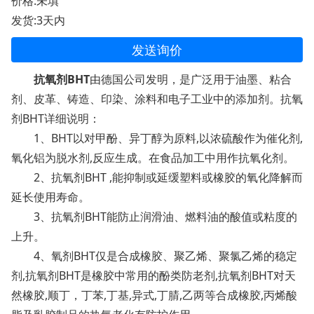
价格:未填
发货:3天内
发送询价
抗氧剂BHT
由德国公司发明，是广泛用于油墨、粘合
剂、皮革、铸造、印染、涂料和电子工业中的添加剂。抗氧
剂BHT详细说明：
1、BHT以对甲酚、异丁醇为原料,以浓硫酸作为催化剂,
氧化铝为脱水剂,反应生成。在食品加工中用作抗氧化剂。
2、抗氧剂BHT ,能抑制或延缓塑料或橡胶的氧化降解而
延长使用寿命。
3、抗氧剂BHT能防止润滑油、燃料油的酸值或粘度的
上升。
4、氧剂BHT仅是合成橡胶、聚乙烯、聚氯乙烯的稳定
剂,抗氧剂BHT是橡胶中常用的酚类防老剂,抗氧剂BHT对天
然橡胶,顺丁，丁苯,丁基,异式,丁腈,乙两等合成橡胶,丙烯酸