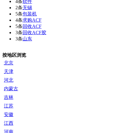
4条
软件
2条
无锡
5条
包装机
4条
求购ACF
5条
回收ACF
3条
回收ACF胶
3条
山东
按地区浏览
北京
天津
河北
内蒙古
吉林
江苏
安徽
江西
河南