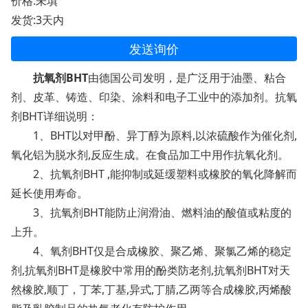
价格:未填
发货:3天内
发送询价
抗氧剂BHT
由德国公司发明，是广泛用于油墨、粘合
剂、皮革、铸造、印染、涂料和电子工业中的添加剂。抗氧
剂BHT详细说明：
1、BHT以对甲酚、异丁醇为原料,以浓硫酸作为催化剂,
氧化铝为脱水剂,反应生成。在食品加工中用作抗氧化剂。
2、抗氧剂BHT ,能抑制或延缓塑料或橡胶的氧化降解而
延长使用寿命。
3、抗氧剂BHT能防止润滑油、燃料油的酸值或粘度的
上升。
4、氧剂BHT仅是合成橡胶、聚乙烯、聚氯乙烯的稳定
剂,抗氧剂BHT是橡胶中常用的酚类防老剂,抗氧剂BHT对天
然橡胶,顺丁，丁苯,丁基,异式,丁腈,乙两等合成橡胶,丙烯酸